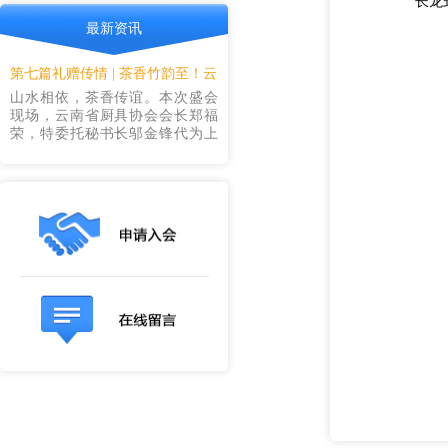
长龙
最新资讯
第七篇礼赠传情 | 茶香竹韵至！云
山水相依，茶香传谊。本次盛会
南竹筒茶叶礼献盛会
现场，云南省厨具协会会长郑福
荣，特委托秘书长邬金锋代为上
台，为顺德厨具业商会送上本地
特色好物竹筒茶叶，以清茶雅品
联结各地行业深厚情谊。