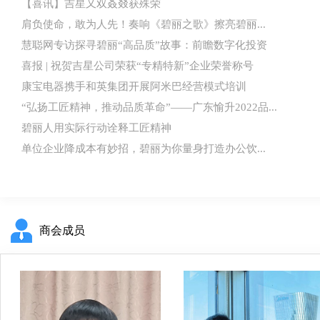
【喜讯】吉星又双叒叕获殊荣
肩负使命，敢为人先！奏响《碧丽之歌》擦亮碧丽...
慧聪网专访探寻碧丽“高品质”故事：前瞻数字化投资
喜报 | 祝贺吉星公司荣获“专精特新”企业荣誉称号
康宝电器携手和英集团开展阿米巴经营模式培训
“弘扬工匠精神，推动品质革命”——广东愉升2022品...
碧丽人用实际行动诠释工匠精神
单位企业降成本有妙招，碧丽为你量身打造办公饮...
商会成员