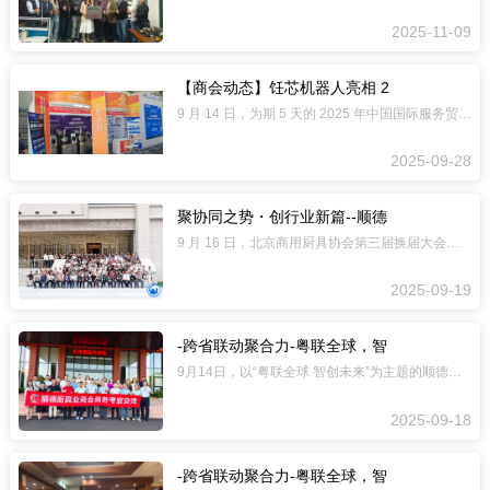
2025-11-09
【商会动态】饪芯机器人亮相 2
9 月 14 日，为期 5 天的 2025 年中国国际服务贸易交易会（简称 “服
2025-09-28
聚协同之势・创行业新篇--顺德
9 月 16 日，北京商用厨具协会第三届换届大会暨就职典礼在北京隆重举行。佛山市
2025-09-19
-跨省联动聚合力-粤联全球，智
9月14日，以“粤联全球 智创未来”为主题的顺德厨具业商会与广东省酒店用品行业协
2025-09-18
-跨省联动聚合力-粤联全球，智