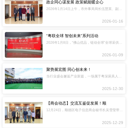
政企同心谋发展 政策赋能暖企心
2026年1月14日上午，市外事局局长伍慧英、副科长罗勇盛，区外事局股长邝锦浩一
2026-01-16
“粤联全球 智创未来”系列活动
2026年1月8日，“佛山优品，链动全球”全球采供对接会在广东海创大族机器人智造
2026-01-09
聚势展宏图 同心创未来！
当行业盛会邂逅产业新篇，一场属于粤深厨具人的年度盛宴在岁末如期绽放！12月28日
2025-12-30
【商会动态】交流互鉴促发展！顺
12月24日，顺德区电子信息商会秘书长吴雪莹带队到访顺德厨具业商会，我会执行会长
2025-12-29