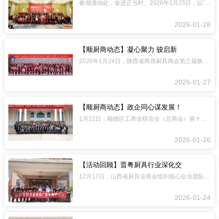
春潮涌动处，奋进正当时。2026年1月25日，以“聚力破局 策马启程”为主题的四
2026-01-28
【顺厨商动态】凝心聚力 骏启新
2026年1月24日，陕西省商用厨具商会第三届换届大会暨成立十周年庆典在西安隆重
2026-01-27
【顺厨商动态】政企同心谋发展！
1月22日，顺德区工商业联合会（总商会）第十五届七次执委（扩大）会议暨商会协会工
2026-01-26
【活动回顾】晋粤厨具行业深化交
12月17日，山西省厨具业商会组织核心企业团队前往顺德开展参观考察，重点对接当地
2026-01-24