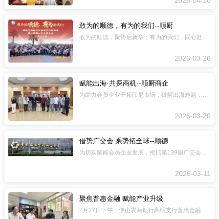
2026-04-10
敢为的顺德，有为的我们--顺厨
敢为的顺德，聚势启新章；有为的我们，同心赴未来。3月23日，佛山市顺德区社会组织
2026-03-26
赋能出海·共探商机--顺厨商企
为助力会员企业开拓印尼市场，破解出海难题，搭建高效交流平台，3.18下午，顺德厨
2026-03-20
借势广交会 乘势拓全球--顺德
为切实赋能会员企业发展，抢抓第139届广交会外贸发展黄金机遇，顺德厨具业商会将本
2026-03-11
聚焦普惠金融 赋能产业升级
2月27日下午，佛山农商银行高明支行普惠金融邓总一行拜访了会长单位广东裕豪厨具电