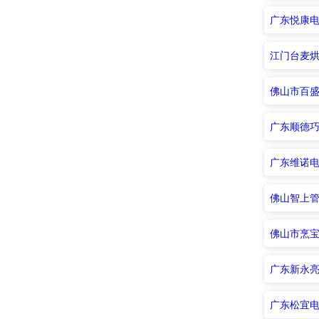
广东悦康
江门台麦
佛山市百
广东顺德
广东维诺
佛山智上
佛山市烹
广东新永
广东松宜